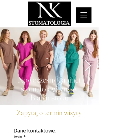
Nowoczesny gabinet
stomatologiczny w
Białymstoku
Zapytaj o termin wizyty
Dane kontaktowe:
Imię
*