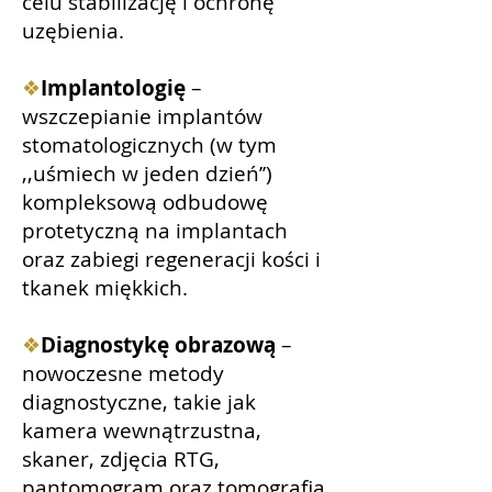
celu stabilizację i ochronę
uzębienia.
❖
Implantologię
–
wszczepianie implantów
stomatologicznych (w tym
,,uśmiech w jeden dzień’’)
kompleksową odbudowę
protetyczną na implantach
oraz zabiegi regeneracji kości i
tkanek miękkich.
❖
Diagnostykę obrazową
–
nowoczesne metody
diagnostyczne, takie jak
kamera wewnątrzustna,
skaner, zdjęcia RTG,
pantomogram oraz tomografia