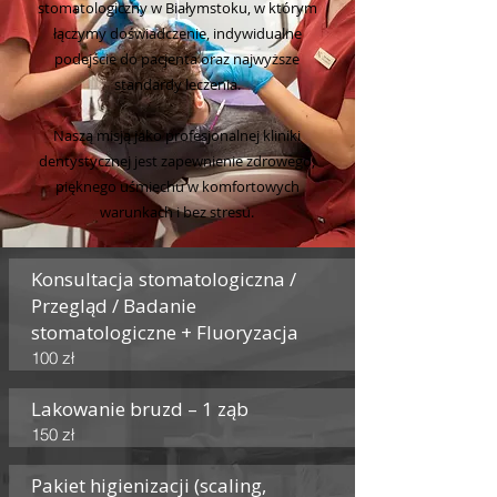
stomatologiczny w Białymstoku, w którym
łączymy
doświadczenie, indywidualne
podejście do pacjenta oraz najwyższe
standardy leczenia.
Naszą misją jako profesjonalnej kliniki
dentystycznej jest zapewnienie zdrowego,
pięknego uśmiechu w komfortowych
warunkach i bez stresu.
Konsultacja stomatologiczna /
Przegląd / Badanie
stomatologiczne + Fluoryzacja
100 zł
Lakowanie bruzd – 1 ząb
150 zł
Pakiet higienizacji (scaling,