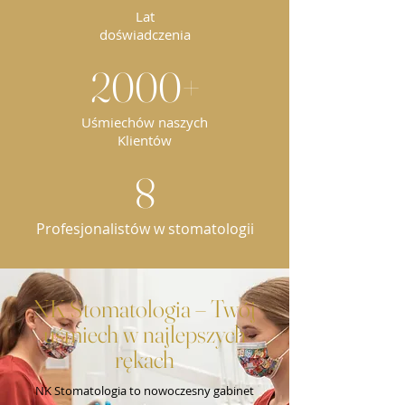
Lat
doświadczenia
2000+
Uśmiechów naszych
Klientów
8
Profesjonalistów w stomatologii
NK Stomatologia – Twój
uśmiech w najlepszych
rękach
NK Stomatologia to nowoczesny gabinet